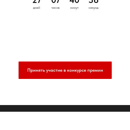
дней
часов
минут
секунд
Принять участие в конкурсе премии
О премии
Положение
Номинации
Жюри