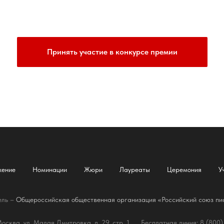
Принять участие в конкурсе премии
жение
Номинации
Жюри
Лауреаты
Церемония
У
ель –
Общероссийская общественная организация «Российский союз пи
осква, ул. Малая Дмитровка, д. 29, стр. 1. Бесплатная линия: 8 (800)